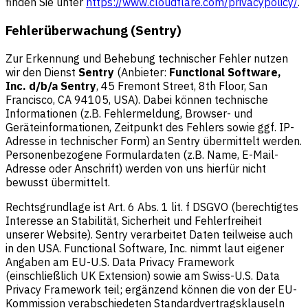
finden Sie unter
https://www.cloudflare.com/privacypolicy/
.
Fehlerüberwachung (Sentry)
Zur Erkennung und Behebung technischer Fehler nutzen
wir den Dienst
Sentry
(Anbieter:
Functional Software,
Inc. d/b/a Sentry
, 45 Fremont Street, 8th Floor, San
Francisco, CA 94105, USA). Dabei können technische
Informationen (z.B. Fehlermeldung, Browser- und
Geräteinformationen, Zeitpunkt des Fehlers sowie ggf. IP-
Adresse in technischer Form) an Sentry übermittelt werden.
Personenbezogene Formulardaten (z.B. Name, E-Mail-
Adresse oder Anschrift) werden von uns hierfür nicht
bewusst übermittelt.
Rechtsgrundlage ist Art. 6 Abs. 1 lit. f DSGVO (berechtigtes
Interesse an Stabilität, Sicherheit und Fehlerfreiheit
unserer Website). Sentry verarbeitet Daten teilweise auch
in den USA. Functional Software, Inc. nimmt laut eigener
Angaben am EU-U.S. Data Privacy Framework
(einschließlich UK Extension) sowie am Swiss-U.S. Data
Privacy Framework teil; ergänzend können die von der EU-
Kommission verabschiedeten Standardvertragsklauseln